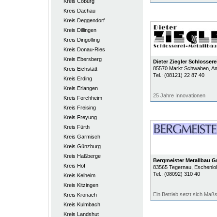
Kreis Coburg
Kreis Dachau
Kreis Deggendorf
Kreis Dillingen
Kreis Dingolfing
Kreis Donau-Ries
Kreis Ebersberg
Dieter Ziegler Schlosser
85570
Markt Schwaben
, A
Kreis Eichstätt
Tel.:
(08121) 22 87 40
Kreis Erding
Kreis Erlangen
25 Jahre Innovationen
Kreis Forchheim
Kreis Freising
Kreis Freyung
Kreis Fürth
Kreis Garmisch
Kreis Günzburg
Kreis Haßberge
Bergmeister Metallbau 
Kreis Hof
83565
Tegernau
, Eschenlo
Tel.:
(08092) 310 40
Kreis Kelheim
Kreis Kitzingen
Ein Betrieb setzt sich Maß
Kreis Kronach
Kreis Kulmbach
Kreis Landshut