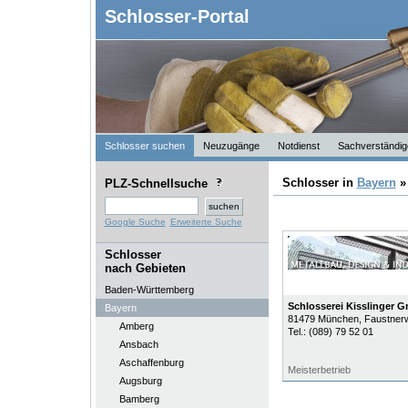
Schlosser-Portal
Schlosser suchen
Neuzugänge
Notdienst
Sachverständig
Schlosser in
Bayern
PLZ-Schnellsuche
Google Suche
Erweiterte Suche
Schlosser
nach Gebieten
Baden-Württemberg
Schlosserei Kisslinger 
Bayern
81479
München
, Faustner
Amberg
Tel.:
(089) 79 52 01
Ansbach
Aschaffenburg
Meisterbetrieb
Augsburg
Bamberg