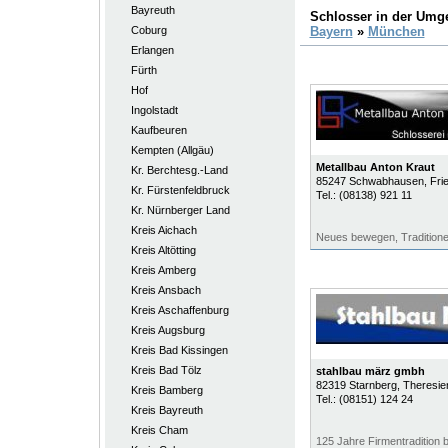
Bayreuth
Schlosser in der Um
Coburg
Bayern
»
München
Erlangen
Fürth
Hof
Ingolstadt
Kaufbeuren
Kempten (Allgäu)
Metallbau Anton Kraut
Kr. Berchtesg.-Land
85247
Schwabhausen
, Fri
Kr. Fürstenfeldbruck
Tel.:
(08138) 921 11
Kr. Nürnberger Land
Kreis Aichach
Neues bewegen, Traditione
Kreis Altötting
Kreis Amberg
Kreis Ansbach
Kreis Aschaffenburg
Kreis Augsburg
Kreis Bad Kissingen
Kreis Bad Tölz
stahlbau märz gmbh
82319
Starnberg
, Theresie
Kreis Bamberg
Tel.:
(08151) 124 24
Kreis Bayreuth
Kreis Cham
125 Jahre Firmentradition b