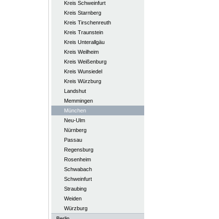
Kreis Schweinfurt
Kreis Starnberg
Kreis Tirschenreuth
Kreis Traunstein
Kreis Unterallgäu
Kreis Weilheim
Kreis Weißenburg
Kreis Wunsiedel
Kreis Würzburg
Landshut
Memmingen
München
Neu-Ulm
Nürnberg
Passau
Regensburg
Rosenheim
Schwabach
Schweinfurt
Straubing
Weiden
Würzburg
Berlin