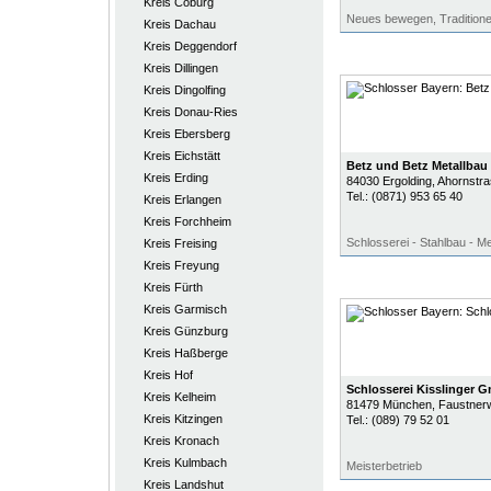
Kreis Coburg
Neues bewegen, Traditione
Kreis Dachau
Kreis Deggendorf
Kreis Dillingen
Kreis Dingolfing
Kreis Donau-Ries
Kreis Ebersberg
Kreis Eichstätt
Betz und Betz Metallbau
Kreis Erding
84030
Ergolding
, Ahornstr
Tel.:
(0871) 953 65 40
Kreis Erlangen
Kreis Forchheim
Schlosserei - Stahlbau - Me
Kreis Freising
Kreis Freyung
Kreis Fürth
Kreis Garmisch
Kreis Günzburg
Kreis Haßberge
Kreis Hof
Schlosserei Kisslinger 
Kreis Kelheim
81479
München
, Faustner
Kreis Kitzingen
Tel.:
(089) 79 52 01
Kreis Kronach
Kreis Kulmbach
Meisterbetrieb
Kreis Landshut