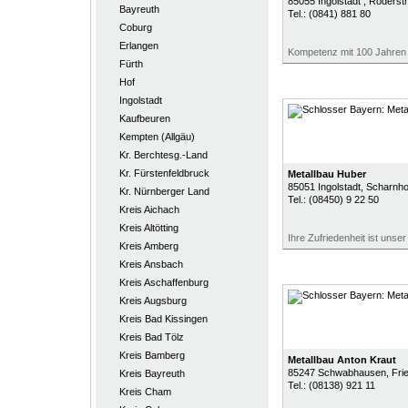
85055
Ingolstadt
, Roderst
Bayreuth
Tel.:
(0841) 881 80
Coburg
Erlangen
Kompetenz mit 100 Jahren
Fürth
Hof
Ingolstadt
Kaufbeuren
Kempten (Allgäu)
Kr. Berchtesg.-Land
Kr. Fürstenfeldbruck
Metallbau Huber
85051
Ingolstadt
, Scharnho
Kr. Nürnberger Land
Tel.:
(08450) 9 22 50
Kreis Aichach
Kreis Altötting
Ihre Zufriedenheit ist unser 
Kreis Amberg
Kreis Ansbach
Kreis Aschaffenburg
Kreis Augsburg
Kreis Bad Kissingen
Kreis Bad Tölz
Kreis Bamberg
Metallbau Anton Kraut
85247
Schwabhausen
, Fri
Kreis Bayreuth
Tel.:
(08138) 921 11
Kreis Cham