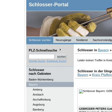
Schlosser-Portal
Schlosser suchen
Neuzugänge
Notdienst
Sachverständig
Schlosser in
Bayern
PLZ-Schnellsuche
Leider keinen Treffer in Krei
Google Suche
Erweiterte Suche
Schlosser
Schlosser in der Um
nach Gebieten
Bayern
»
Kreis Pfaffe
Baden-Württemberg
Bayern
Amberg
Ansbach
Aschaffenburg
Augsburg
GEBRÜDER PETERS Geb
Bamberg