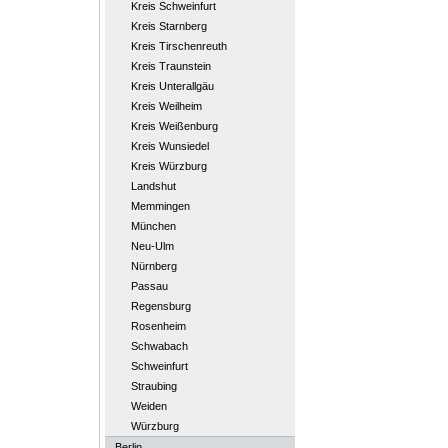
Kreis Schweinfurt
Kreis Starnberg
Kreis Tirschenreuth
Kreis Traunstein
Kreis Unterallgäu
Kreis Weilheim
Kreis Weißenburg
Kreis Wunsiedel
Kreis Würzburg
Landshut
Memmingen
München
Neu-Ulm
Nürnberg
Passau
Regensburg
Rosenheim
Schwabach
Schweinfurt
Straubing
Weiden
Würzburg
Berlin