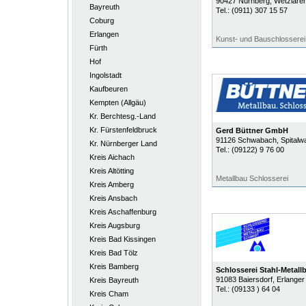
90427
Nürnberg
, Wetzlarer
Bayreuth
Tel.:
(0911) 307 15 57
Coburg
Erlangen
Kunst- und Bauschlosserei
Fürth
Hof
Ingolstadt
Kaufbeuren
Kempten (Allgäu)
Kr. Berchtesg.-Land
Kr. Fürstenfeldbruck
Gerd Büttner GmbH
91126
Schwabach
, Spitalw
Kr. Nürnberger Land
Tel.:
(09122) 9 76 00
Kreis Aichach
Kreis Altötting
Metallbau Schlosserei
Kreis Amberg
Kreis Ansbach
Kreis Aschaffenburg
Kreis Augsburg
Kreis Bad Kissingen
Kreis Bad Tölz
Kreis Bamberg
Schlosserei Stahl-Metall
91083
Baiersdorf
, Erlanger 
Kreis Bayreuth
Tel.:
(09133 ) 64 04
Kreis Cham