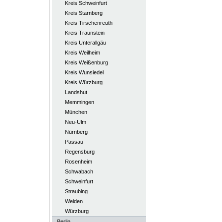
Kreis Schweinfurt
Kreis Starnberg
Kreis Tirschenreuth
Kreis Traunstein
Kreis Unterallgäu
Kreis Weilheim
Kreis Weißenburg
Kreis Wunsiedel
Kreis Würzburg
Landshut
Memmingen
München
Neu-Ulm
Nürnberg
Passau
Regensburg
Rosenheim
Schwabach
Schweinfurt
Straubing
Weiden
Würzburg
Berlin