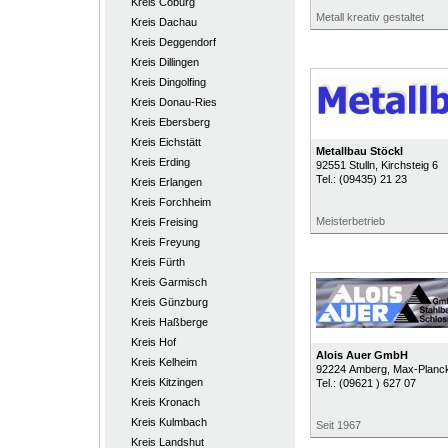
Kreis Coburg
Metall kreativ gestaltet
Kreis Dachau
Kreis Deggendorf
Kreis Dillingen
Kreis Dingolfing
Kreis Donau-Ries
Kreis Ebersberg
Kreis Eichstätt
Metallbau Stöckl
Kreis Erding
92551
Stulln
, Kirchsteig 6
Tel.:
(09435) 21 23
Kreis Erlangen
Kreis Forchheim
Meisterbetrieb
Kreis Freising
Kreis Freyung
Kreis Fürth
Kreis Garmisch
Kreis Günzburg
Kreis Haßberge
Kreis Hof
Alois Auer GmbH
Kreis Kelheim
92224
Amberg
, Max-Planck
Kreis Kitzingen
Tel.:
(09621 ) 627 07
Kreis Kronach
Kreis Kulmbach
Seit 1967
Kreis Landshut