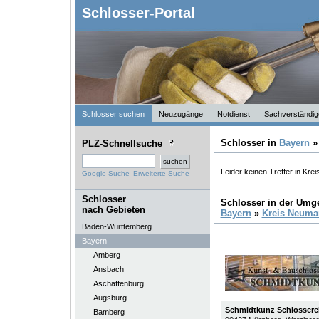
Schlosser-Portal
Schlosser suchen
Neuzugänge
Notdienst
Sachverständig
Schlosser in
Bayern
PLZ-Schnellsuche
Leider keinen Treffer in Kre
Google Suche
Erweiterte Suche
Schlosser
Schlosser in der Um
nach Gebieten
Bayern
»
Kreis Neuma
Baden-Württemberg
Bayern
Amberg
Ansbach
Aschaffenburg
Augsburg
Schmidtkunz Schlosser
Bamberg