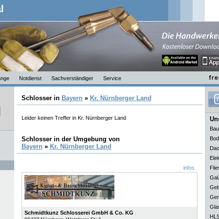
l
nge
Notdienst
Sachverständiger
Service
Schlosser in
Bayern
»
Kr. Nürnberger Land
Leider keinen Treffer in Kr. Nürnberger Land
Uns
Bau
Schlosser in der Umgebung von
Bod
Bayern
»
Kr. Nürnberger Land
Dac
Elek
infos
Flie
GaL
Geb
Ger
Gla
Schmidtkunz Schlosserei GmbH & Co. KG
HLS