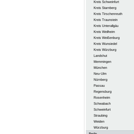
Kreis Schweinfurt
Kreis Starnberg
Kreis Tirschenreuth
Kreis Traunstein
Kreis Unterallgäu
Kreis Weilheim
Kreis Weißenburg
Kreis Wunsiedel
Kreis Würzburg
Landshut
Memmingen
München
Neu-Ulm
Nürnberg
Passau
Regensburg
Rosenheim
Schwabach
Schweinfurt
Straubing
Weiden
Würzburg
Berlin