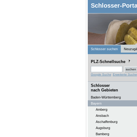
Schlosser-Porta
Schlosser suchen
Neuzugä
PLZ-Schnellsuche
Google Suche
Erweiterte Suche
Schlosser
nach Gebieten
Baden-Württemberg
Bayern
Amberg
Ansbach
Aschaffenburg
Augsburg
Bamberg