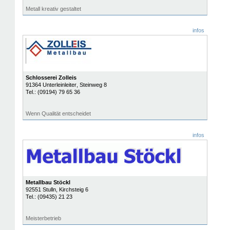
Metall kreativ gestaltet
infos
Schlosserei Zolleis
91364
Unterleinleiter
, Steinweg 8
Tel.:
(09194) 79 65 36
Wenn Qualität entscheidet
infos
Metallbau Stöckl
92551
Stulln
, Kirchsteig 6
Tel.:
(09435) 21 23
Meisterbetrieb