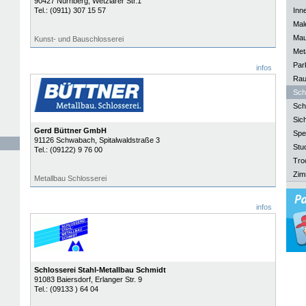
90427
Nürnberg
, Wetzlarer Str.1
Tel.:
(0911) 307 15 57
Inn
Mal
Mau
Kunst- und Bauschlosserei
Meta
Park
infos
Rau
Sch
Sch
Sich
Gerd Büttner GmbH
Spe
91126
Schwabach
, Spitalwaldstraße 3
Stu
Tel.:
(09122) 9 76 00
Tro
Zim
Metallbau Schlosserei
infos
Schlosserei Stahl-Metallbau Schmidt
91083
Baiersdorf
, Erlanger Str. 9
Tel.:
(09133 ) 64 04