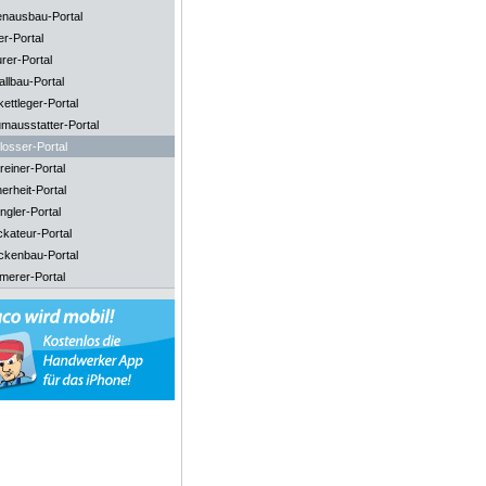
enausbau-Portal
er-Portal
rer-Portal
llbau-Portal
ettleger-Portal
mausstatter-Portal
losser-Portal
reiner-Portal
erheit-Portal
ngler-Portal
ckateur-Portal
ckenbau-Portal
merer-Portal