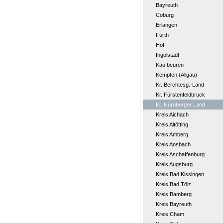
Bayreuth
Coburg
Erlangen
Fürth
Hof
Ingolstadt
Kaufbeuren
Kempten (Allgäu)
Kr. Berchtesg.-Land
Kr. Fürstenfeldbruck
Kr. Nürnberger Land
Kreis Aichach
Kreis Altötting
Kreis Amberg
Kreis Ansbach
Kreis Aschaffenburg
Kreis Augsburg
Kreis Bad Kissingen
Kreis Bad Tölz
Kreis Bamberg
Kreis Bayreuth
Kreis Cham