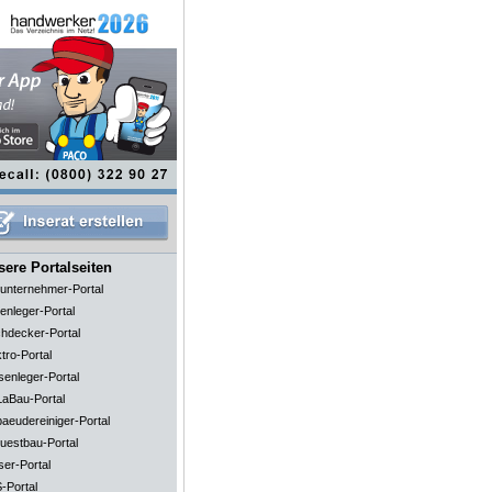
ere Portalseiten
unternehmer-Portal
enleger-Portal
hdecker-Portal
tro-Portal
senleger-Portal
aBau-Portal
aeudereiniger-Portal
uestbau-Portal
ser-Portal
-Portal