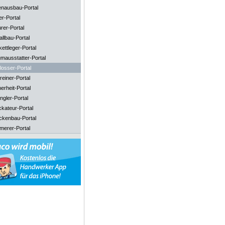
enausbau-Portal
er-Portal
rer-Portal
llbau-Portal
ettleger-Portal
mausstatter-Portal
losser-Portal
reiner-Portal
erheit-Portal
ngler-Portal
ckateur-Portal
ckenbau-Portal
merer-Portal