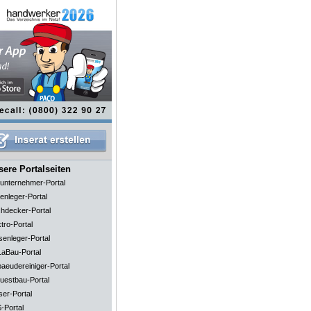
ere Portalseiten
unternehmer-Portal
enleger-Portal
hdecker-Portal
tro-Portal
senleger-Portal
aBau-Portal
aeudereiniger-Portal
uestbau-Portal
ser-Portal
-Portal