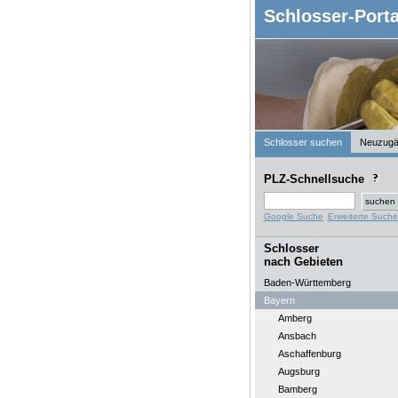
Schlosser-Porta
Schlosser suchen
Neuzugä
PLZ-Schnellsuche
Google Suche
Erweiterte Suche
Schlosser
nach Gebieten
Baden-Württemberg
Bayern
Amberg
Ansbach
Aschaffenburg
Augsburg
Bamberg