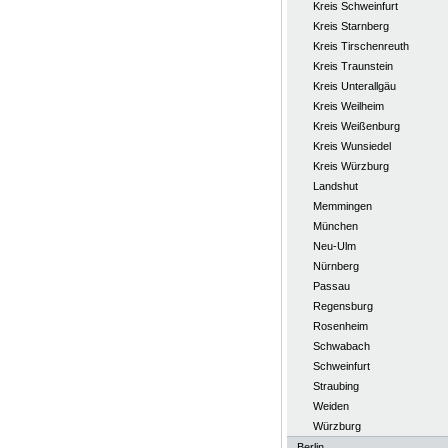
Kreis Schweinfurt
Kreis Starnberg
Kreis Tirschenreuth
Kreis Traunstein
Kreis Unterallgäu
Kreis Weilheim
Kreis Weißenburg
Kreis Wunsiedel
Kreis Würzburg
Landshut
Memmingen
München
Neu-Ulm
Nürnberg
Passau
Regensburg
Rosenheim
Schwabach
Schweinfurt
Straubing
Weiden
Würzburg
Berlin