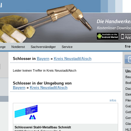
l
nge
Notdienst
Sachverständiger
Service
Schlosser in
Bayern
»
Kreis Neustadt/Aisch
Leider keinen Treffer in Kreis Neustadt/Aisch
Uns
Bau
Schlosser in der Umgebung von
Bod
Bayern
»
Kreis Neustadt/Aisch
Dac
Elek
infos
Flie
GaL
Geb
Ger
Gla
Schlosserei Stahl-Metallbau Schmidt
HLS