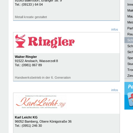
91083
Baiersdorf
, Erlanger Str. 9
Tel.:
(09133 ) 64 04
Inn
Mal
Mau
Metall kreativ gestaltet
Meta
Park
infos
Rau
Sch
Sch
Sich
Walter Ringler
Spe
91522
Ansbach
, Wasserzell 8
Stu
Tel.:
(0981) 867 89
Tro
Zim
Handwerksbetrieb in der 6. Generation
infos
Karl Leicht KG
96052
Bamberg
, Obere Königstraße 36
Tel.:
(0951) 246 30