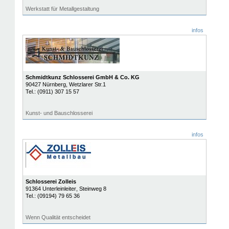
Werkstatt für Metallgestaltung
infos
Schmidtkunz Schlosserei GmbH & Co. KG
90427
Nürnberg
, Wetzlarer Str.1
Tel.:
(0911) 307 15 57
Kunst- und Bauschlosserei
infos
Schlosserei Zolleis
91364
Unterleinleiter
, Steinweg 8
Tel.:
(09194) 79 65 36
Wenn Qualität entscheidet