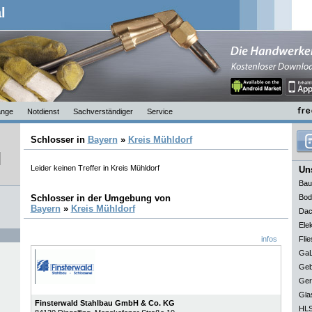
l
nge
Notdienst
Sachverständiger
Service
Schlosser in
Bayern
»
Kreis Mühldorf
Leider keinen Treffer in Kreis Mühldorf
Uns
Bau
Schlosser in der Umgebung von
Bod
Bayern
»
Kreis Mühldorf
Dac
Elek
infos
Flie
GaL
Geb
Ger
Gla
Finsterwald Stahlbau GmbH & Co. KG
HLS