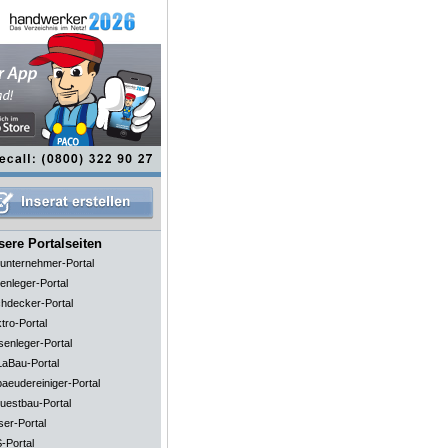
ere Portalseiten
unternehmer-Portal
enleger-Portal
hdecker-Portal
tro-Portal
senleger-Portal
aBau-Portal
aeudereiniger-Portal
uestbau-Portal
ser-Portal
-Portal