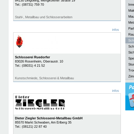
84130
Dingolfing
, Mengkofener Straße 19
Tel.:
(08731) 759 70
Inn
Mal
Mau
Stahl-, Metallbau und Schlosserarbeiten
Meta
Park
infos
Rau
Sch
Sch
Sich
Schlosserei Ruedorfer
Spe
83026
Rosenheim
, Oberaustr. 10
Stu
Tel.:
(08031) 4 21 52
Tro
Zim
Kunstschmiede, Schlosserei & Metallbau
infos
Dieter Ziegler Schlosserei-Metallbau GmbH
85570
Markt Schwaben
, Am Erlberg 35
Tel.:
(08121) 22 87 40