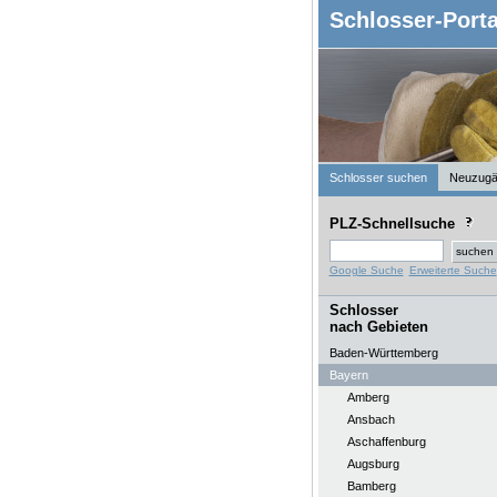
Schlosser-Porta
Schlosser suchen
Neuzugä
PLZ-Schnellsuche
Google Suche
Erweiterte Suche
Schlosser
nach Gebieten
Baden-Württemberg
Bayern
Amberg
Ansbach
Aschaffenburg
Augsburg
Bamberg