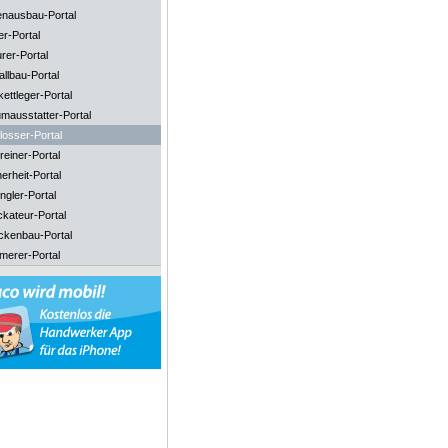
enausbau-Portal
er-Portal
rer-Portal
llbau-Portal
ettleger-Portal
mausstatter-Portal
losser-Portal
reiner-Portal
erheit-Portal
ngler-Portal
ckateur-Portal
ckenbau-Portal
merer-Portal