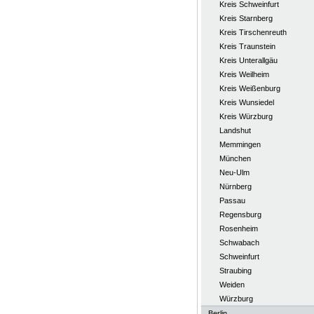
Kreis Schweinfurt
Kreis Starnberg
Kreis Tirschenreuth
Kreis Traunstein
Kreis Unterallgäu
Kreis Weilheim
Kreis Weißenburg
Kreis Wunsiedel
Kreis Würzburg
Landshut
Memmingen
München
Neu-Ulm
Nürnberg
Passau
Regensburg
Rosenheim
Schwabach
Schweinfurt
Straubing
Weiden
Würzburg
Berlin