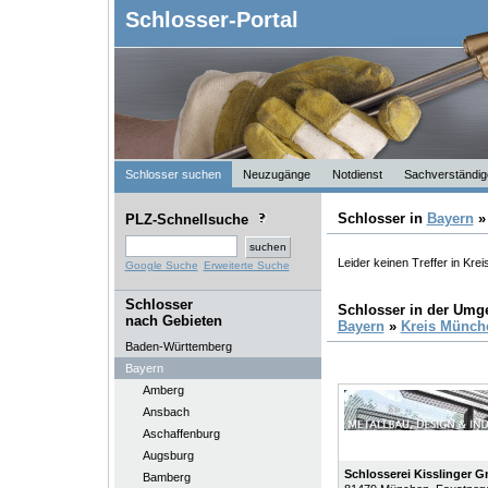
Schlosser-Portal
Schlosser suchen
Neuzugänge
Notdienst
Sachverständig
Schlosser in
Bayern
PLZ-Schnellsuche
Leider keinen Treffer in Kr
Google Suche
Erweiterte Suche
Schlosser
Schlosser in der Um
nach Gebieten
Bayern
»
Kreis Münch
Baden-Württemberg
Bayern
Amberg
Ansbach
Aschaffenburg
Augsburg
Schlosserei Kisslinger 
Bamberg