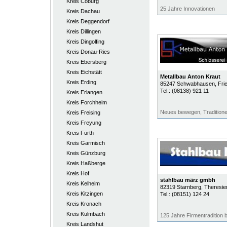
Kreis Coburg
25 Jahre Innovationen
Kreis Dachau
Kreis Deggendorf
Kreis Dillingen
Kreis Dingolfing
Kreis Donau-Ries
Kreis Ebersberg
Kreis Eichstätt
Metallbau Anton Kraut
Kreis Erding
85247
Schwabhausen
, Fri
Tel.:
(08138) 921 11
Kreis Erlangen
Kreis Forchheim
Neues bewegen, Traditione
Kreis Freising
Kreis Freyung
Kreis Fürth
Kreis Garmisch
Kreis Günzburg
Kreis Haßberge
Kreis Hof
stahlbau märz gmbh
Kreis Kelheim
82319
Starnberg
, Theresie
Kreis Kitzingen
Tel.:
(08151) 124 24
Kreis Kronach
Kreis Kulmbach
125 Jahre Firmentradition b
Kreis Landshut