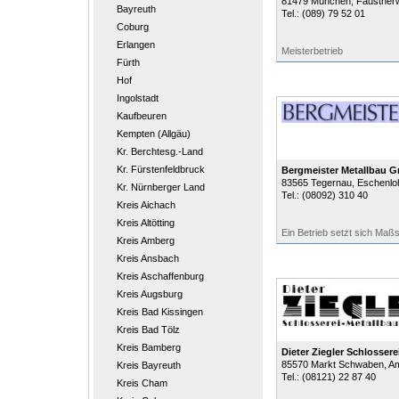
81479
München
, Faustner
Bayreuth
Tel.:
(089) 79 52 01
Coburg
Erlangen
Meisterbetrieb
Fürth
Hof
Ingolstadt
Kaufbeuren
Kempten (Allgäu)
Kr. Berchtesg.-Land
Kr. Fürstenfeldbruck
Bergmeister Metallbau 
83565
Tegernau
, Eschenlo
Kr. Nürnberger Land
Tel.:
(08092) 310 40
Kreis Aichach
Kreis Altötting
Ein Betrieb setzt sich Maß
Kreis Amberg
Kreis Ansbach
Kreis Aschaffenburg
Kreis Augsburg
Kreis Bad Kissingen
Kreis Bad Tölz
Kreis Bamberg
Dieter Ziegler Schlosser
85570
Markt Schwaben
, A
Kreis Bayreuth
Tel.:
(08121) 22 87 40
Kreis Cham