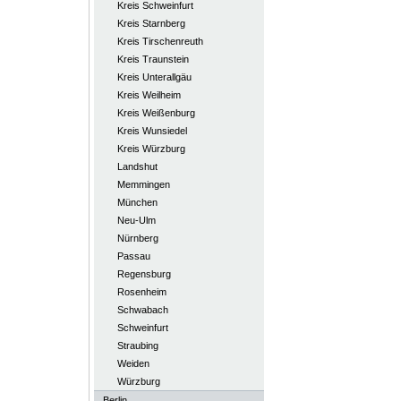
Kreis Schweinfurt
Kreis Starnberg
Kreis Tirschenreuth
Kreis Traunstein
Kreis Unterallgäu
Kreis Weilheim
Kreis Weißenburg
Kreis Wunsiedel
Kreis Würzburg
Landshut
Memmingen
München
Neu-Ulm
Nürnberg
Passau
Regensburg
Rosenheim
Schwabach
Schweinfurt
Straubing
Weiden
Würzburg
Berlin