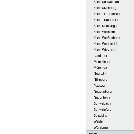
Kreis Schweinfurt
Kreis Starnberg
Kreis Tirschenreuth
Kreis Traunstein
Kreis Unterallgäu
Kreis Weilheim
Kreis Weißenburg
Kreis Wunsiedel
Kreis Würzburg
Landshut
Memmingen
München
Neu-Ulm
Nürnberg
Passau
Regensburg
Rosenheim
Schwabach
Schweinfurt
Straubing
Weiden
Würzburg
Berlin