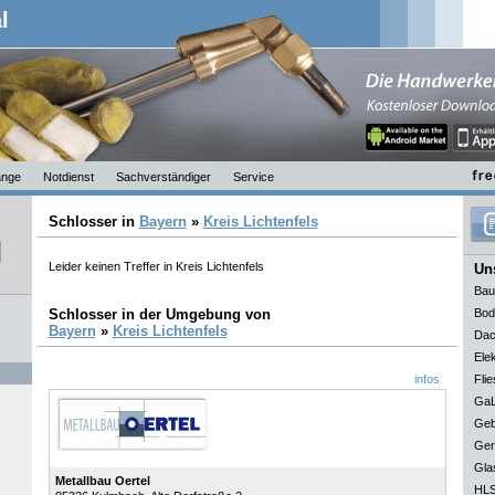
l
nge
Notdienst
Sachverständiger
Service
Schlosser in
Bayern
»
Kreis Lichtenfels
Leider keinen Treffer in Kreis Lichtenfels
Uns
Bau
Schlosser in der Umgebung von
Bod
Bayern
»
Kreis Lichtenfels
Dac
Elek
infos
Flie
GaL
Geb
Ger
Gla
Metallbau Oertel
HLS