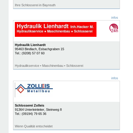
Ihre Schlosserei in Bayreuth
infos
Hydraulik Lienhardt
95463
Bindlach
, Esbachgraben 15
Tel.:
(9208) 57 07 60
Hydraulikservice • Maschinenbau • Schlosserei
infos
Schlosserei Zolleis
91364
Unterleinleiter
, Steinweg 8
Tel.:
(09194) 79 65 36
Wenn Qualität entscheidet