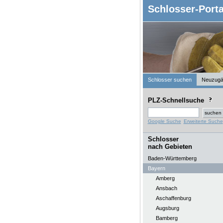
Schlosser-Porta
Schlosser suchen
Neuzugä
PLZ-Schnellsuche
Google Suche
Erweiterte Suche
Schlosser
nach Gebieten
Baden-Württemberg
Bayern
Amberg
Ansbach
Aschaffenburg
Augsburg
Bamberg