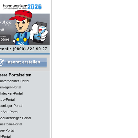
ere Portalseiten
unternehmer-Portal
enleger-Portal
hdecker-Portal
tro-Portal
senleger-Portal
aBau-Portal
aeudereiniger-Portal
uestbau-Portal
ser-Portal
-Portal