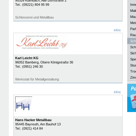
95326
Kulmbach
, Alte Dorfstraße 2
Tel.:
(09221) 804 95 99
Inn
Mal
Mau
Schlosserei und Metallbau
Meta
Park
infos
Rau
Sch
Sch
Sich
Karl Leicht KG
Spe
96052
Bamberg
, Obere Königstraße 36
Stu
Tel.:
(0951) 246 30
Tro
Zim
Werkstatt für Metallgestaltung
infos
Hans Hacker Metallbau
95445
Bayreuth
, Am Bauhof 13
Tel.:
(0921) 414 84