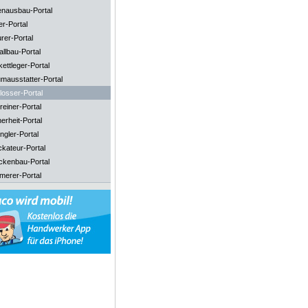
enausbau-Portal
er-Portal
rer-Portal
llbau-Portal
ettleger-Portal
mausstatter-Portal
losser-Portal
reiner-Portal
erheit-Portal
ngler-Portal
ckateur-Portal
ckenbau-Portal
merer-Portal