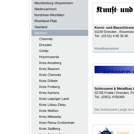
Mecklenburg-Vorpommern
Niedersachsen
Nordrhein-Westfalen
Rheinland-Pfalz
Saarland
Kunst- und Bauschlosse
01159
Dresden
, Rosenstr
Sachsen
Tel.:
(03 51) 4 90 35 00
Chemnitz
Dresden
Metallbaumeister
Görlitz
Hoyerswerda
Kreis Annaberg
Kreis Bautzen
Kreis Chemnitz
Kreis Döbeln
Kreis Freiberg
Schlosserei & Metallbau
Kreis Kamenz
01705
Freital / Dresden
, F
Tel.:
(0351) 4760369
Kreis Leipziger Land
Kreis Löbau-Zittau
Die Schlosserei Lange ist e
Kreis Meißen
Kreis Mittweida
Kreis Riesa-Großenhain
Kreis Stollberg