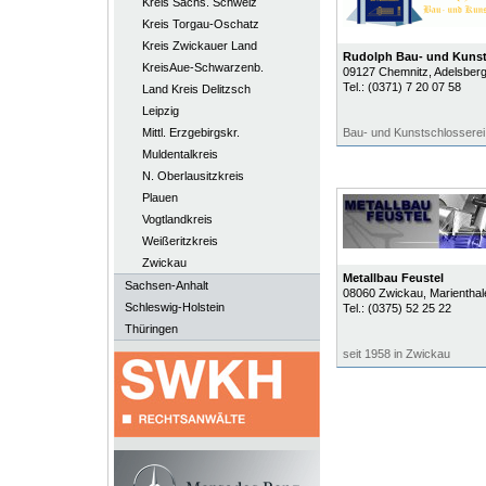
Kreis Sächs. Schweiz
Kreis Torgau-Oschatz
Kreis Zwickauer Land
Rudolph Bau- und Kunst
KreisAue-Schwarzenb.
09127
Chemnitz
, Adelsber
Tel.:
(0371) 7 20 07 58
Land Kreis Delitzsch
Leipzig
Mittl. Erzgebirgskr.
Bau- und Kunstschlosserei
Muldentalkreis
N. Oberlausitzkreis
Plauen
Vogtlandkreis
Weißeritzkreis
Zwickau
Metallbau Feustel
Sachsen-Anhalt
08060
Zwickau
, Marienthal
Schleswig-Holstein
Tel.:
(0375) 52 25 22
Thüringen
seit 1958 in Zwickau