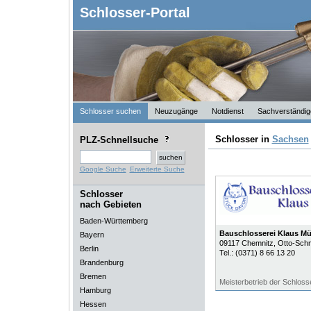
Schlosser-Portal
Schlosser suchen
Neuzugänge
Notdienst
Sachverständig
Schlosser in
Sachsen
PLZ-Schnellsuche
Google Suche
Erweiterte Suche
Schlosser
nach Gebieten
Baden-Württemberg
Bauschlosserei Klaus Mül
Bayern
09117
Chemnitz
, Otto-Sch
Berlin
Tel.:
(0371) 8 66 13 20
Brandenburg
Bremen
Meisterbetrieb der Schlos
Hamburg
Hessen