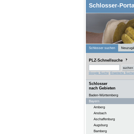
Schlosser-Porta
Schlosser suchen
Neuzugä
PLZ-Schnellsuche
Google Suche
Erweiterte Suche
Schlosser
nach Gebieten
Baden-Württemberg
Bayern
Amberg
Ansbach
Aschaffenburg
Augsburg
Bamberg