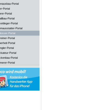
enausbau-Portal
er-Portal
rer-Portal
llbau-Portal
ettleger-Portal
mausstatter-Portal
losser-Portal
reiner-Portal
erheit-Portal
ngler-Portal
ckateur-Portal
ckenbau-Portal
merer-Portal