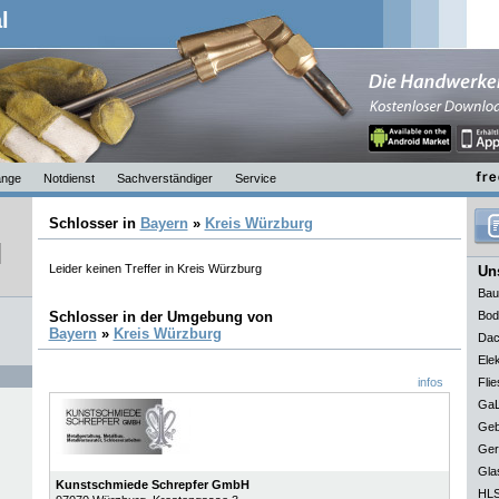
l
nge
Notdienst
Sachverständiger
Service
Schlosser in
Bayern
»
Kreis Würzburg
Leider keinen Treffer in Kreis Würzburg
Uns
Bau
Schlosser in der Umgebung von
Bod
Bayern
»
Kreis Würzburg
Dac
Elek
infos
Flie
GaL
Geb
Ger
Gla
Kunstschmiede Schrepfer GmbH
HLS