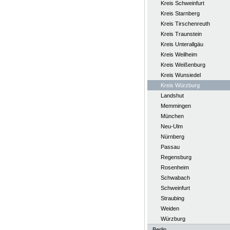
Kreis Schweinfurt
Kreis Starnberg
Kreis Tirschenreuth
Kreis Traunstein
Kreis Unterallgäu
Kreis Weilheim
Kreis Weißenburg
Kreis Wunsiedel
Kreis Würzburg
Landshut
Memmingen
München
Neu-Ulm
Nürnberg
Passau
Regensburg
Rosenheim
Schwabach
Schweinfurt
Straubing
Weiden
Würzburg
Berlin