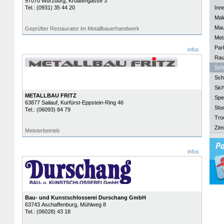
97070
Würzburg
, Kroatengasse 3
Tel.:
(0931) 35 44 20
Inn
Mal
Mau
Geprüfter Restaurator im Metallbauerhandwerk
Meta
Park
infos
Rau
Sch
Sch
Sich
METALLBAU FRITZ
Spe
63877
Sailauf
, Kurfürst-Eppstein-Ring 46
Stu
Tel.:
(06093) 84 79
Tro
Zim
Meisterbetrieb
infos
Bau- und Kunstschlosserei Durschang GmbH
63743
Aschaffenburg
, Mühlweg 8
Tel.:
(06028) 43 18