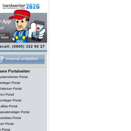
ere Portalseiten
unternehmer-Portal
enleger-Portal
hdecker-Portal
tro-Portal
senleger-Portal
aBau-Portal
aeudereiniger-Portal
uestbau-Portal
ser-Portal
-Portal