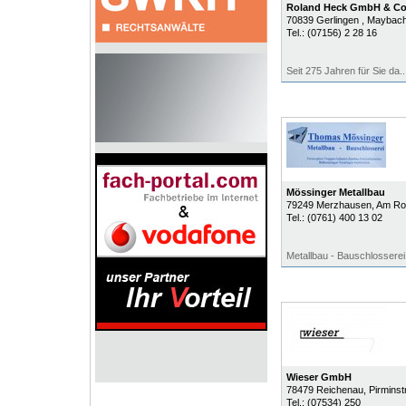
Roland Heck GmbH & Co
70839
Gerlingen
, Maybach
Tel.:
(07156) 2 28 16
Seit 275 Jahren für Sie da..
Mössinger Metallbau
79249
Merzhausen
, Am Ro
Tel.:
(0761) 400 13 02
Metallbau - Bauschlosserei
Wieser GmbH
78479
Reichenau
, Pirmins
Tel.:
(07534) 250