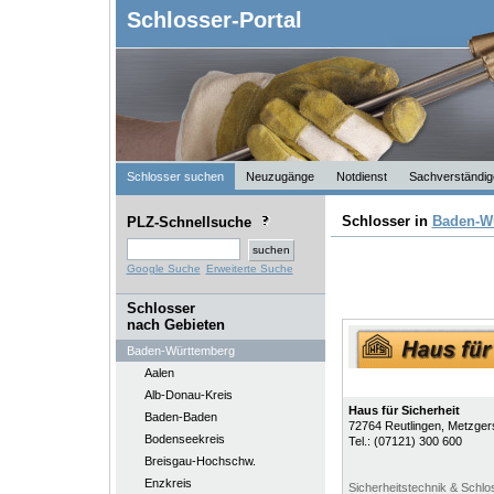
Schlosser-Portal
Schlosser suchen
Neuzugänge
Notdienst
Sachverständig
Schlosser in
Baden-W
PLZ-Schnellsuche
Google Suche
Erweiterte Suche
Schlosser
nach Gebieten
Baden-Württemberg
Aalen
Alb-Donau-Kreis
Haus für Sicherheit
Baden-Baden
72764
Reutlingen
, Metzger
Bodenseekreis
Tel.:
(07121) 300 600
Breisgau-Hochschw.
Enzkreis
Sicherheitstechnik & Schlo