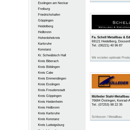
Esslingen am Neckar
Freiburg
Friedrichshafen
Göppingen
Heidelberg
Heilbronn
Fa. Schell Metallbau & 
Hohenlohekreis
69121
Heidelberg
, Dossen
Karlsruhe
Tel.:
(06221) 40 96 87
Konstanz
Kr. Schwäbisch Hall
Wir erzielen optimale Prod
Kreis Biberach
Kreis Böblingen
Kreis Calw
Kreis Emmendingen
Kreis Esslingen
Kreis Freudenstadt
Kreis Göppingen
Mülleder Stahl-Metallbau
76684
Östringen
, Konrad-A
Kreis Heidenheim
Tel.:
(07253) 98 22 35
Kreis Heilbronn
Kreis Karlsruhe
Schlosser / Metallbau
Kreis Konstanz
Kreis Ludwigsburg