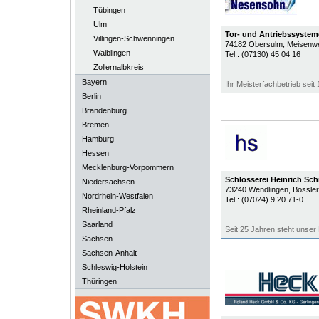
Tübingen
Ulm
Tor- und Antriebssyste
Villingen-Schwenningen
74182
Obersulm
, Meisenw
Waiblingen
Tel.:
(07130) 45 04 16
Zollernalbkreis
Bayern
Ihr Meisterfachbetrieb seit
Berlin
Brandenburg
Bremen
Hamburg
Hessen
Mecklenburg-Vorpommern
Schlosserei Heinrich Sc
Niedersachsen
73240
Wendlingen
, Bossle
Nordrhein-Westfalen
Tel.:
(07024) 9 20 71-0
Rheinland-Pfalz
Saarland
Seit 25 Jahren steht unser 
Sachsen
Sachsen-Anhalt
Schleswig-Holstein
Thüringen