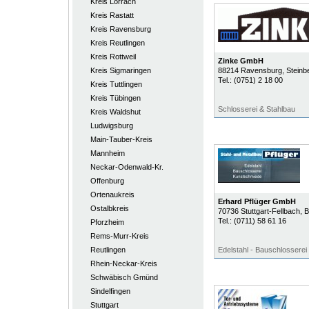
Kreis Lörrach
Kreis Rastatt
Kreis Ravensburg
Kreis Reutlingen
Kreis Rottweil
Zinke GmbH
Kreis Sigmaringen
88214
Ravensburg
, Steinb
Tel.:
(0751) 2 18 00
Kreis Tuttlingen
Kreis Tübingen
Schlosserei & Stahlbau
Kreis Waldshut
Ludwigsburg
Main-Tauber-Kreis
Mannheim
Neckar-Odenwald-Kr.
Offenburg
Ortenaukreis
Erhard Pflüger GmbH
Ostalbkreis
70736
Stuttgart-Fellbach
, 
Tel.:
(0711) 58 61 16
Pforzheim
Rems-Murr-Kreis
Reutlingen
Edelstahl - Bauschlosserei
Rhein-Neckar-Kreis
Schwäbisch Gmünd
Sindelfingen
Stuttgart